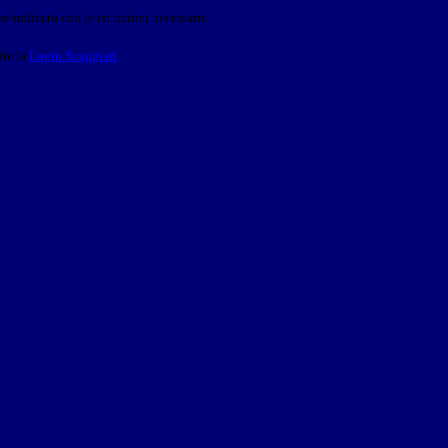
o indicato con le istruzioni necessarie.
ite la
Login Spaggiari