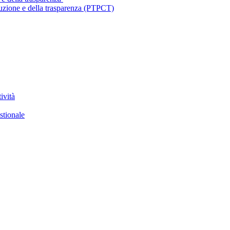
ruzione e della trasparenza (PTPCT)
ività
stionale