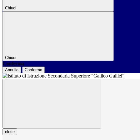
Chiudi
Chiudi
Conferma
Annulla
Conferma
close