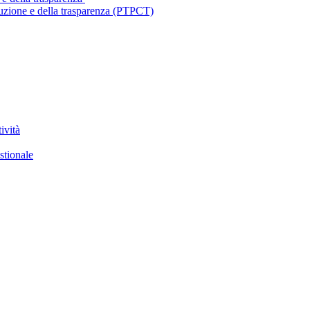
ruzione e della trasparenza (PTPCT)
ività
stionale