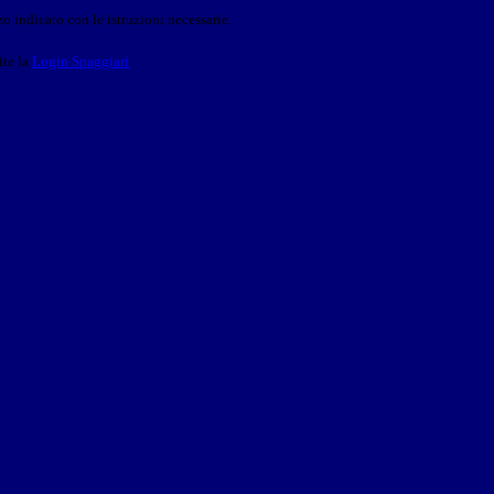
o indicato con le istruzioni necessarie.
ite la
Login Spaggiari