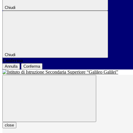
Chiudi
Chiudi
Conferma
Annulla
Conferma
close