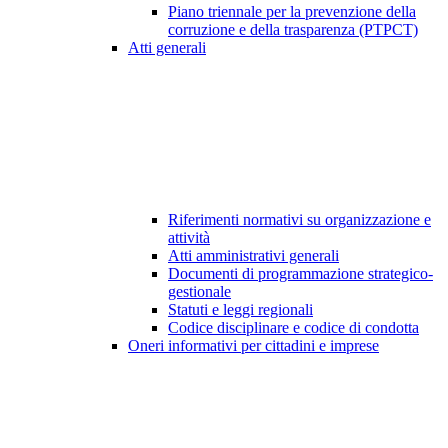
Piano triennale per la prevenzione della
corruzione e della trasparenza (PTPCT)
Atti generali
Riferimenti normativi su organizzazione e
attività
Atti amministrativi generali
Documenti di programmazione strategico-
gestionale
Statuti e leggi regionali
Codice disciplinare e codice di condotta
Oneri informativi per cittadini e imprese