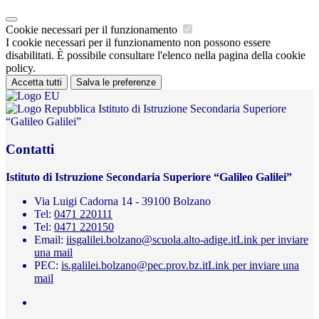
Cookie necessari per il funzionamento
I cookie necessari per il funzionamento non possono essere
disabilitati. È possibile consultare l'elenco nella pagina della cookie
policy.
Accetta tutti
Salva le preferenze
Istituto di Istruzione Secondaria Superiore
“Galileo Galilei”
Contatti
Istituto di Istruzione Secondaria Superiore “Galileo Galilei”
Via Luigi Cadorna 14 - 39100 Bolzano
Tel:
0471 220111
Tel:
0471 220150
Email:
iisgalilei.bolzano@scuola.alto-adige.it
Link per inviare
una mail
PEC:
is.galilei.bolzano@pec.prov.bz.it
Link per inviare una
mail