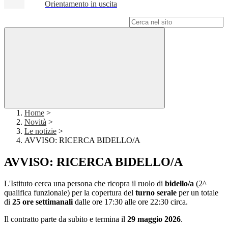
Orientamento in uscita
Campo di ricerca per le pagine del sito
Home
>
Novità
>
Le notizie
>
AVVISO: RICERCA BIDELLO/A
AVVISO: RICERCA BIDELLO/A
L'Istituto cerca una persona che ricopra il ruolo di
bidello/a
(2^
qualifica funzionale) per la copertura del
turno serale
per un totale
di
25 ore settimanali
dalle ore 17:30 alle ore 22:30 circa.
Il contratto parte da subito e termina il
29 maggio 2026
.