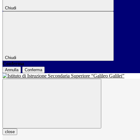
Chiudi
Chiudi
Conferma
Annulla
Conferma
close