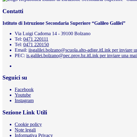
Contatti
Istituto di Istruzione Secondaria Superiore “Galileo Galilei”
Via Luigi Cadorna 14 - 39100 Bolzano
Tel:
0471 220111
Tel:
0471 220150
Email:
iisgalilei.bolzano@scuola.alto-adige.it
Link per inviare u
PEC:
is.galilei.bolzano@pec.prov.bz.it
Link per inviare una mai
Seguici su
Facebook
Youtube
Instagram
Sezione Link Utili
Cookie policy
Note legali
Informativa Privacy