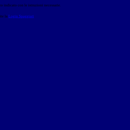
o indicato con le istruzioni necessarie.
ite la
Login Spaggiari