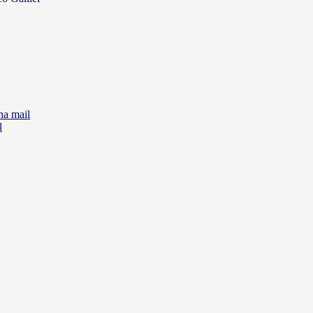
na mail
l