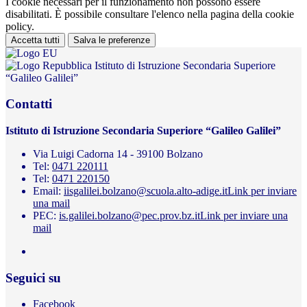
I cookie necessari per il funzionamento non possono essere
disabilitati. È possibile consultare l'elenco nella pagina della cookie
policy.
Accetta tutti
Salva le preferenze
Istituto di Istruzione Secondaria Superiore
“Galileo Galilei”
Contatti
Istituto di Istruzione Secondaria Superiore “Galileo Galilei”
Via Luigi Cadorna 14 - 39100 Bolzano
Tel:
0471 220111
Tel:
0471 220150
Email:
iisgalilei.bolzano@scuola.alto-adige.it
Link per inviare
una mail
PEC:
is.galilei.bolzano@pec.prov.bz.it
Link per inviare una
mail
Seguici su
Facebook