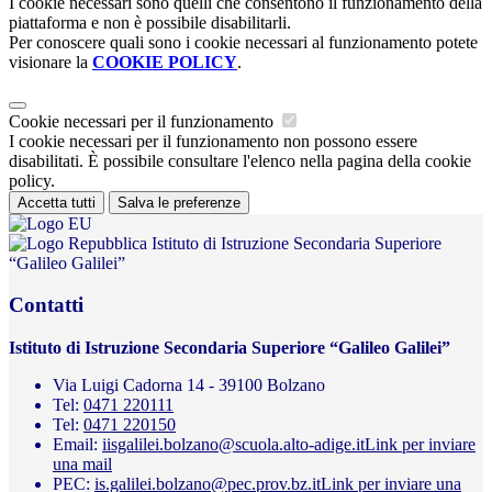
I cookie necessari sono quelli che consentono il funzionamento della
piattaforma e non è possibile disabilitarli.
Per conoscere quali sono i cookie necessari al funzionamento potete
visionare la
COOKIE POLICY
.
Cookie necessari per il funzionamento
I cookie necessari per il funzionamento non possono essere
disabilitati. È possibile consultare l'elenco nella pagina della cookie
policy.
Accetta tutti
Salva le preferenze
Istituto di Istruzione Secondaria Superiore
“Galileo Galilei”
Contatti
Istituto di Istruzione Secondaria Superiore “Galileo Galilei”
Via Luigi Cadorna 14 - 39100 Bolzano
Tel:
0471 220111
Tel:
0471 220150
Email:
iisgalilei.bolzano@scuola.alto-adige.it
Link per inviare
una mail
PEC:
is.galilei.bolzano@pec.prov.bz.it
Link per inviare una