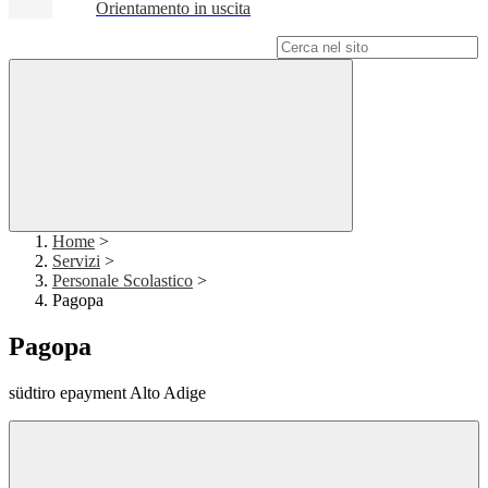
Orientamento in uscita
Campo di ricerca per le pagine del sito
Home
>
Servizi
>
Personale Scolastico
>
Pagopa
Pagopa
südtiro epayment Alto Adige