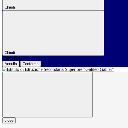
Chiudi
Chiudi
Conferma
Annulla
Conferma
close