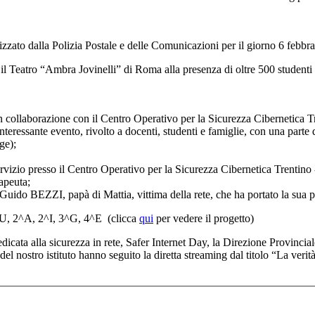
nizzato dalla Polizia Postale e delle Comunicazioni per il giorno 6 febbra
o il Teatro “Ambra Jovinelli” di Roma alla presenza di oltre 500 studenti 
in collaborazione con il Centro Operativo per la Sicurezza Cibernetica
essante evento, rivolto a docenti, studenti e famiglie, con una parte
ge);
rvizio presso il Centro Operativo per la Sicurezza Cibernetica Trentino 
apeuta;
. Guido BEZZI, papà di Mattia, vittima della rete, che ha portato la sua 
1^U, 2^A, 2^I, 3^G, 4^E (clicca
qui
per vedere il progetto)
icata alla sicurezza in rete, Safer Internet Day, la Direzione Provincial
i del nostro istituto hanno seguito la diretta streaming dal titolo “La ver