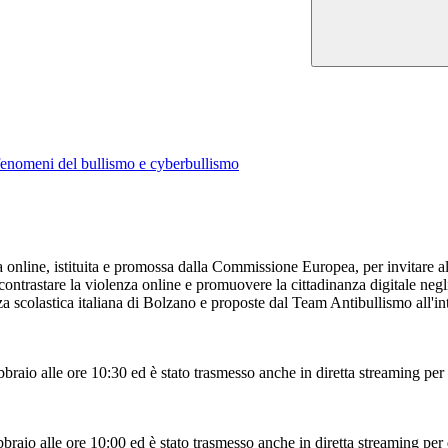
 fenomeni del bullismo e cyberbullismo
za online, istituita e promossa dalla Commissione Europea, per invitare al
contrastare la violenza online e promuovere la cittadinanza digitale negli
 scolastica italiana di Bolzano e proposte dal Team Antibullismo all'inter
bbraio alle ore 10:30 ed è stato trasmesso
anche in diretta streaming per d
bbraio alle ore 10:00 ed è stato trasmesso
anche in diretta streaming per d