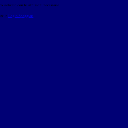
o indicato con le istruzioni necessarie.
ite la
Login Spaggiari