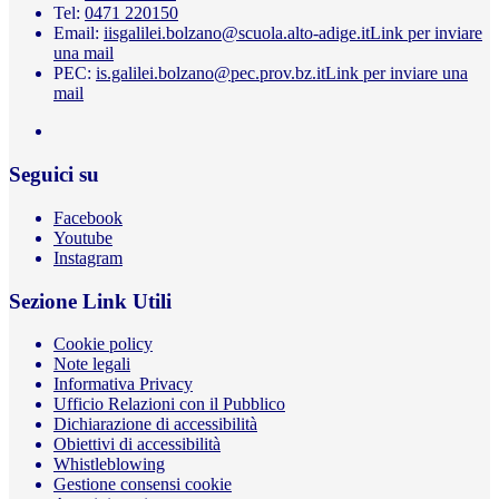
Tel:
0471 220150
Email:
iisgalilei.bolzano@scuola.alto-adige.it
Link per inviare
una mail
PEC:
is.galilei.bolzano@pec.prov.bz.it
Link per inviare una
mail
Seguici su
Facebook
Youtube
Instagram
Sezione Link Utili
Cookie policy
Note legali
Informativa Privacy
Ufficio Relazioni con il Pubblico
Dichiarazione di accessibilità
Obiettivi di accessibilità
Whistleblowing
Gestione consensi cookie