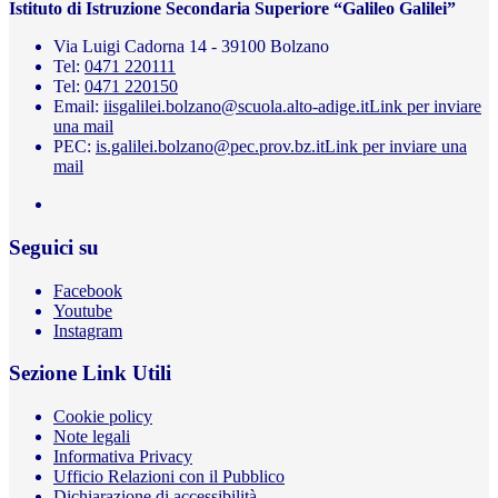
Istituto di Istruzione Secondaria Superiore “Galileo Galilei”
Via Luigi Cadorna 14 - 39100 Bolzano
Tel:
0471 220111
Tel:
0471 220150
Email:
iisgalilei.bolzano@scuola.alto-adige.it
Link per inviare
una mail
PEC:
is.galilei.bolzano@pec.prov.bz.it
Link per inviare una
mail
Seguici su
Facebook
Youtube
Instagram
Sezione Link Utili
Cookie policy
Note legali
Informativa Privacy
Ufficio Relazioni con il Pubblico
Dichiarazione di accessibilità