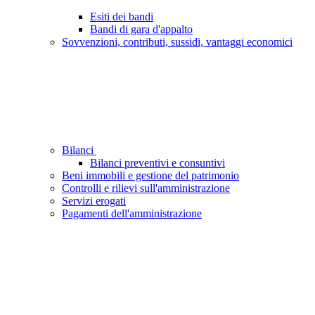
Esiti dei bandi
Bandi di gara d'appalto
Sovvenzioni, contributi, sussidi, vantaggi economici
Bilanci
Bilanci preventivi e consuntivi
Beni immobili e gestione del patrimonio
Controlli e rilievi sull'amministrazione
Servizi erogati
Pagamenti dell'amministrazione