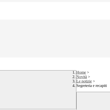
Home
>
Novità
>
Le notizie
>
Segreteria e recapiti