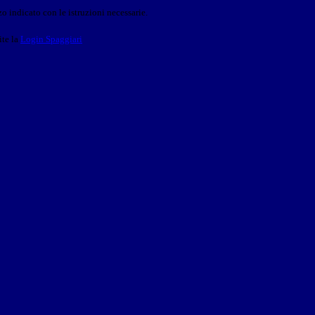
o indicato con le istruzioni necessarie.
ite la
Login Spaggiari