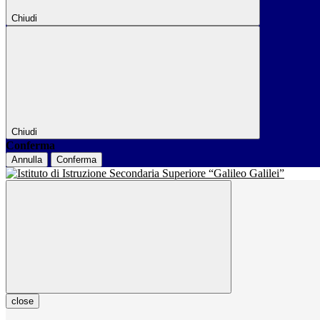
Chiudi
Chiudi
Conferma
Annulla
Conferma
close