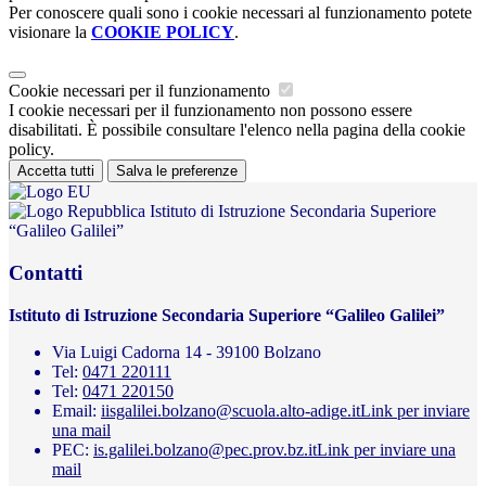
Per conoscere quali sono i cookie necessari al funzionamento potete
visionare la
COOKIE POLICY
.
Cookie necessari per il funzionamento
I cookie necessari per il funzionamento non possono essere
disabilitati. È possibile consultare l'elenco nella pagina della cookie
policy.
Accetta tutti
Salva le preferenze
Istituto di Istruzione Secondaria Superiore
“Galileo Galilei”
Contatti
Istituto di Istruzione Secondaria Superiore “Galileo Galilei”
Via Luigi Cadorna 14 - 39100 Bolzano
Tel:
0471 220111
Tel:
0471 220150
Email:
iisgalilei.bolzano@scuola.alto-adige.it
Link per inviare
una mail
PEC:
is.galilei.bolzano@pec.prov.bz.it
Link per inviare una
mail